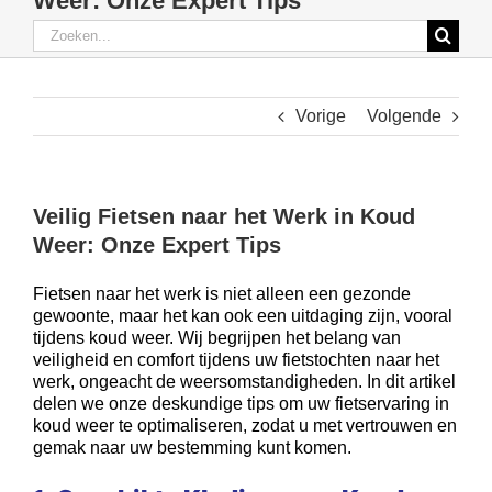
Weer: Onze Expert Tips
Zoeken
Verzekeringen particulieren
naar:
Vorige
Volgende
Verzekeringen Professionelen
Schade
Veilig Fietsen naar het Werk in Koud
Weer: Onze Expert Tips
Blog
Fietsen naar het werk is niet alleen een gezonde
gewoonte, maar het kan ook een uitdaging zijn, vooral
tijdens koud weer. Wij begrijpen het belang van
veiligheid en comfort tijdens uw fietstochten naar het
werk, ongeacht de weersomstandigheden. In dit artikel
delen we onze deskundige tips om uw fietservaring in
koud weer te optimaliseren, zodat u met vertrouwen en
gemak naar uw bestemming kunt komen.