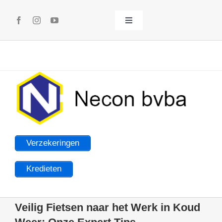
Ga
naar
inhoud
Toggle
Navigation
Welkom
Over ons
Contact
Verzekeringen
Afspraak maken
Kredieten
Praktische informatie
Veilig Fietsen naar het Werk in Koud
Onze partners