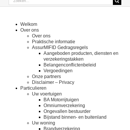
naar:
Verzekeringen particulieren
Welkom
Over ons
Verzekeringen Professionelen
Over ons
Praktische informatie
AssurMIFID Gedragsregels
Schade
Aangeboden producten, diensten en
verzekeringstakken
Belangenconflictenbeleid
Blog
Vergoedingen
Onze partners
Disclaimer – Privacy
Particulieren
Uw voertuigen
BA Motorrijtuigen
Omniumverzekering
Ongevallen bestuurder
Bijstand binnen- en buitenland
Uw woning
Brandverzekering