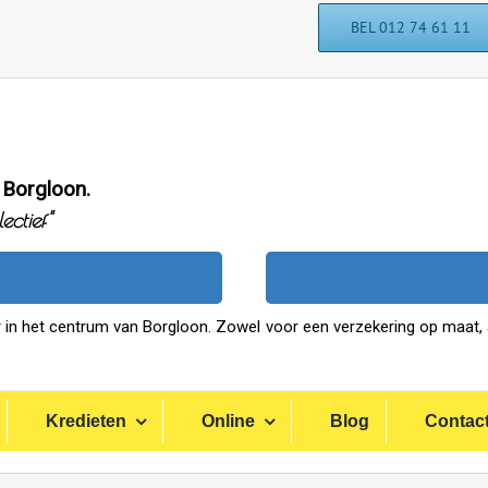
BEL 012 74 61 11
 Borgloon.
ctief"
 in het centrum van Borgloon. Zowel voor een verzekering op maat, 
Kredieten
Online
Blog
Contac