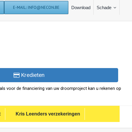
E-MAIL: INFO@NECON.BE
Download
Schade
Kredieten
als voor de financiering van uw droomproject kan u rekenen op
t
Kris Leenders verzekeringen