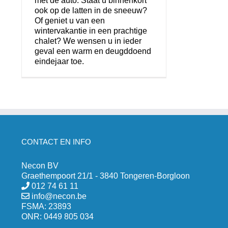
met de auto. Staat u binnenkort
ook op de latten in de sneeuw?
Of geniet u van een
wintervakantie in een prachtige
chalet? We wensen u in ieder
geval een warm en deugddoend
eindejaar toe.
CONTACT EN INFO
Necon BV
Graethempoort 21/1 - 3840 Tongeren-Borgloon
012 74 61 11
info@necon.be
FSMA: 23893
ONR: 0449 805 034