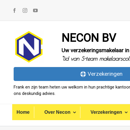
Ga
naar
inhoud
NECON BV
Uw verzekeringsmakelaar in
"lid van S-team makelaarscolle
Verzekeringen
Frank en zijn team heten uw welkom in hun prachtige kantoor
ons deskundig advies.
Home
Over Necon
Verzekeringen