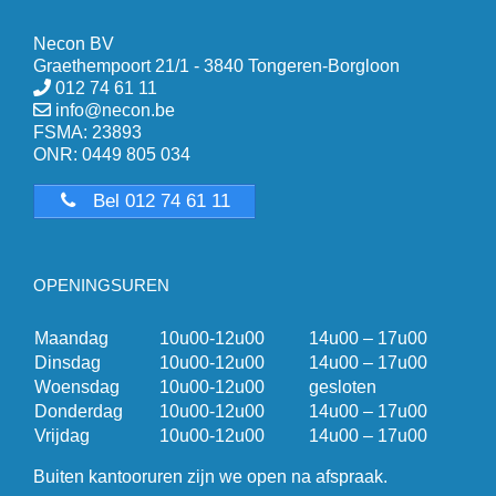
Necon BV
Graethempoort 21/1 - 3840 Tongeren-Borgloon
012 74 61 11
info@necon.be
FSMA: 23893
ONR: 0449 805 034
Bel 012 74 61 11
OPENINGSUREN
Maandag
10u00-12u00
14u00 – 17u00
Dinsdag
10u00-12u00
14u00 – 17u00
Woensdag
10u00-12u00
gesloten
Donderdag
10u00-12u00
14u00 – 17u00
Vrijdag
10u00-12u00
14u00 – 17u00
Buiten kantooruren zijn we open na afspraak.