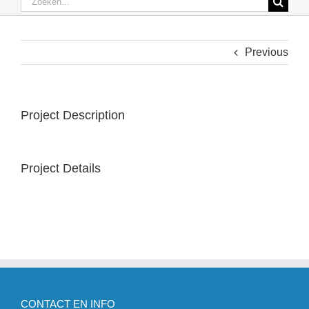
naar:
Verzekeringen particulieren
Previous
Verzekeringen Professionelen
Project Description
Schade
Blog
Project Details
CONTACT EN INFO