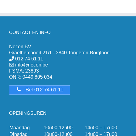
CONTACT EN INFO
Necon BV
Graethempoort 21/1 - 3840 Tongeren-Borgloon
012 74 61 11
info@necon.be
FSMA: 23893
ONR: 0449 805 034
Bel 012 74 61 11
OPENINGSUREN
Maandag
10u00-12u00
14u00 – 17u00
Dinsdag
10u00-12u00
14u00 – 17u00