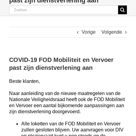
past zijn dienstverlening aan
Zoeken
Verzekeringen particulieren
naar:
Vorige
Volgende
Verzekeringen Professionelen
Schade
COVID-19 FOD Mobiliteit en Vervoer
past zijn dienstverlening aan
Blog
Beste klanten,
Naar aanleiding van de nieuwe maatregelen van de
Nationale Veiligheidsraad heeft ook de FOD Mobiliteit
en Vervoer een aantal bijkomende aanpassingen aan
zijn dienstverlening doorgevoerd.
Alle loketten van de FOD Mobiliteit en Vervoer
zullen gesloten blijven. Uw aanvragen voor DIV
en pleziervaart kunt u nog steeds op de